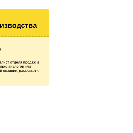
оизводства
е
алист отдела продаж и
лько аналогов или
й позиции, расскажет о