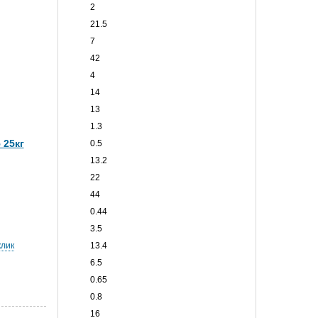
2
21.5
7
42
4
14
13
1.3
 25кг
0.5
13.2
22
44
0.44
3.5
клик
13.4
6.5
0.65
0.8
16