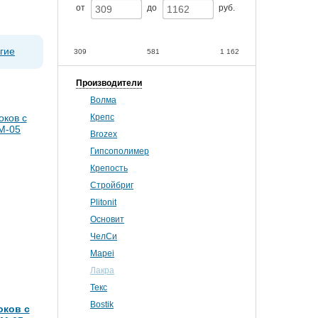
от
до
руб.
гие
309
581
1 162
Производители
Волма
Крепс
Brozex
Гипсополимер
Крепость
Стройбриг
Plitonit
Основит
ЧелСи
Mapei
Лакра
Текс
Bostik
оков с