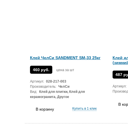
Клей ЧелСи SANDMENT SM-33 25кг
Клей д
(зимний
460 руб.
цена за шт
487 ру
Артикул:
028-217-003
Артикул:
Производитель:
ЧелСи
Производ
Вид:
Клей для плитки, Клей для
керамогранита, Другое
В ко
Купить в 1 клик
В корзину