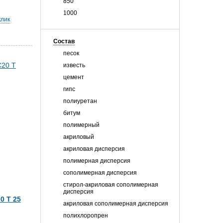
850
1000
клик
Состав
песок
известь
цемент
гипс
полиуретан
битум
полимерный
акриловый
акриловая дисперсия
полимерная дисперсия
сополимерная дисперсия
стирол-акриловая сополимерная
дисперсия
0 T 25
акриловая сополимерная дисперсия
полихлоропрен