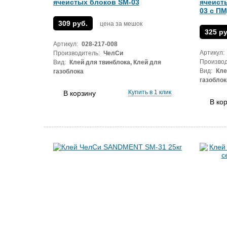
ячеистых блоков SM-03
ячеист
03 с П
309 руб.
цена за мешок
325 ру
Артикул:
028-217-008
Артикул:
Производитель:
ЧелСи
Производ
Вид:
Клей для твинблока, Клей для
Вид:
Кле
газоблока
газоблок
Купить в 1 клик
В корзину
В ко