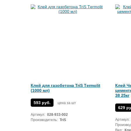
Клей для газобетона TriS Тermolit
Клей Ч
(1000 мл)
цемент
38 25кг
593 руб.
цена за шт
629 ру
Артикул:
028-933-002
Артикул:
Производитель:
TriS
Производ
Вид:
Кле