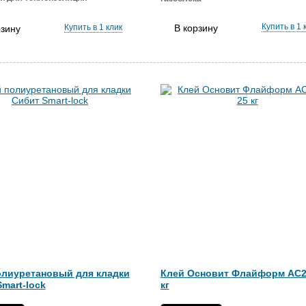
Купить в 1 
Купить в 1 клик
В корзину
рзину
олиуретановый для кладки
Клей Основит Флайформ AC2
mart-lock
кг