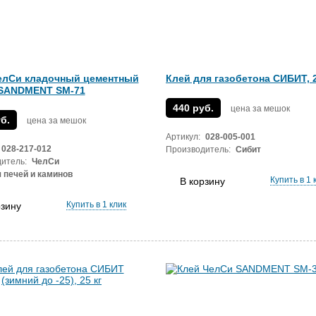
елСи кладочный цементный
Клей для газобетона СИБИТ, 2
SANDMENT SM-71
440 руб.
цена за мешок
б.
цена за мешок
Артикул:
028-005-001
028-217-012
Производитель:
Сибит
итель:
ЧелСи
 печей и каминов
Купить в 1 
В корзину
Купить в 1 клик
рзину