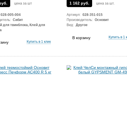
руб.
1 162 руб.
цена за шт
цена за шт.
028-005-004
Артикул:
028-351-015
итель:
Сибит
Производитель:
Основит
й для твинблока, Клей для
Вид:
Другое
а
Купить в 1 
В корзину
Купить в 1 клик
рзину