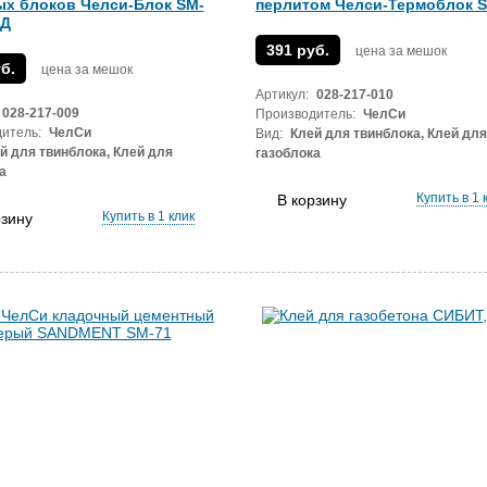
ых блоков Челси-Блок SM-
перлитом Челси-Термоблок S
МД
391 руб.
цена за мешок
б.
цена за мешок
Артикул:
028-217-010
028-217-009
Производитель:
ЧелСи
итель:
ЧелСи
Вид:
Клей для твинблока, Клей для
й для твинблока, Клей для
газоблока
а
Купить в 1 
В корзину
Купить в 1 клик
рзину