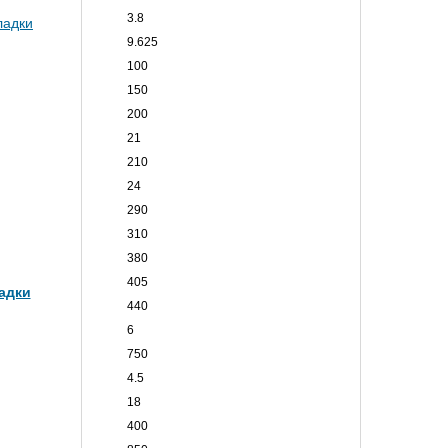
3.8
9.625
100
150
200
21
210
24
290
310
380
405
адки
440
6
750
4.5
18
400