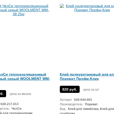
елСи теплоизоляционный
Клей полиуретановый для кл
ный серый WOOLMENT WM-
Поревит Профи-Клик
820 руб.
цена за шт
б.
цена за мешок
Артикул:
028-044-001
028-217-013
Производитель:
Поревит
итель:
ЧелСи
Вид:
Клей для твинблока, Клей для
й для теплоизоляции
газоблока