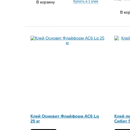
Купить в 1 клик
В корзину
В ко
Клей Основит Флайформ AC6 Lq
Клей п
25 кг
Сибит S