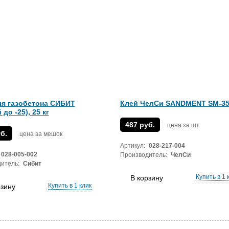
ля газобетона СИБИТ
Клей ЧелСи SANDMENT SM-35
 до -25), 25 кг
487 руб.
цена за шт
б.
цена за мешок
Артикул:
028-217-004
028-005-002
Производитель:
ЧелСи
итель:
Сибит
Купить в 1 
В корзину
Купить в 1 клик
рзину