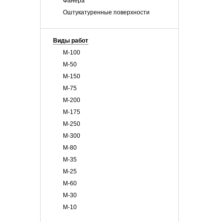
Фанера
Оштукатуренные поверхности
Виды работ
М-100
М-50
М-150
М-75
М-200
М-175
М-250
М-300
М-80
М-35
М-25
М-60
М-30
М-10