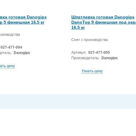
вка готовая Danogips
Шпатлевка готовая Danogips
 5 финишная 16.5 кг
DanoTop 9 финишная под окр
16.5 кг
роизводства
Снят с производства
027-477-004
Артикул:
027-477-005
итель:
Danogips
Производитель:
Danogips
ать цену
Узнать цену