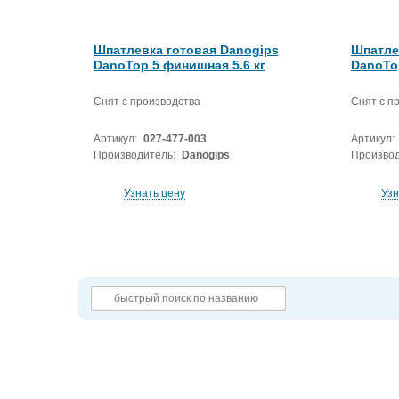
Шпатлевка готовая Danogips
Шпатле
DanoTop 5 финишная 5.6 кг
DanoTop
Снят с производства
Снят с п
Артикул:
027-477-003
Артикул:
Производитель:
Danogips
Производ
Узнать цену
Узн