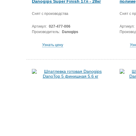
Danogips Super Finish 17л - 28кг
полимер
Снят с производства
Снят с п
Артикул:
027-477-006
Артикул:
Производитель:
Danogips
Производ
Узнать цену
Узн