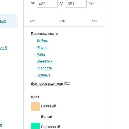
от
до
руб.
гие
462
326
651
Производители
ByProc
Plitonit
Pufas
Sheetrock
Крепость
Основит
Все производители
(31)
Цвет
Бежевый
Белый
9
Бирюзовый