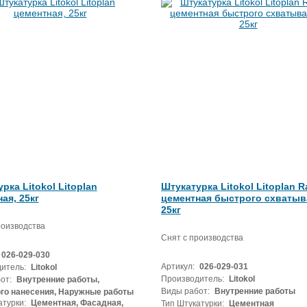
рка Litokol Litoplan
Штукатурка Litokol Litoplan R
ая, 25кг
цементная быстрого схватыв
25кг
роизводства
Снят с производства
026-029-030
Артикул:
026-029-031
итель:
Litokol
Производитель:
Litokol
от:
Внутренние работы,
Виды работ:
Внутренние работы
го нанесения, Наружные работы
атурки:
Цементная, Фасадная,
Тип Штукатурки:
Цементная