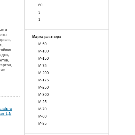
60
3
1
ые и
боты
Марка раствора
рная,
М-50
я,
тойкая
М-100
адка,
М-150
етон,
артон,
М-75
тие
М-200
М-175
М-250
М-300
М-25
М-70
М-60
М-35