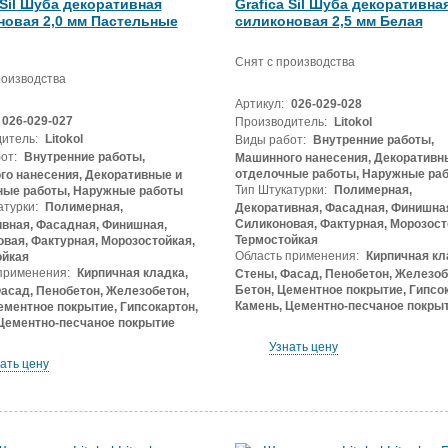
 Sil Шуба декоративная
Grafica Sil Шуба декоративна
новая 2,0 мм Пастельные
силиконовая 2,5 мм Белая
Снят с производства
роизводства
Артикул:
026-029-028
026-029-027
Производитель:
Litokol
итель:
Litokol
Виды работ:
Внутренние работы,
от:
Внутренние работы,
Машинного нанесения, Декоративн
отделочные работы, Наружные ра
о нанесения, Декоративные и
Тип Штукатурки:
Полимерная,
ные работы, Наружные работы
атурки:
Полимерная,
Декоративная, Фасадная, Финишна
Силиконовая, Фактурная, Морозост
вная, Фасадная, Финишная,
Термостойкая
вая, Фактурная, Морозостойкая,
Область применения:
Кирпичная кл
ойкая
применения:
Кирпичная кладка,
Стены, Фасад, Пенобетон, Железоб
Бетон, Цементное покрытие, Гипсок
асад, Пенобетон, Железобетон,
Камень, Цементно-песчаное покры
ементное покрытие, Гипсокартон,
Цементно-песчаное покрытие
Узнать цену
ать цену