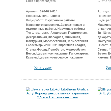
Снят с производства
Снят с п
Артикул:
026-029-014
Артикул:
Производитель:
Litokol
Производ
Виды работ:
Внутренние работы,
Виды раб
Машинного нанесения, Декоративные и
Машинног
отделочные работы, Наружные работы
отделоч
Тип Штукатурки:
Акриловая, Полимерная,
Тип Штук
Декоративная, Фасадная, Финишная,
Декорати
Фактурная, Морозостойкая, Термостойкая
Фактурна
Область применения:
Кирпичная кладка,
Область 
Стены, Фасад, Пенобетон, Железобетон,
Стены, Ф
Бетон, Цементное покрытие, Гипсокартон,
Бетон, Ц
Камень, Цементно-песчаное покрытие
Камень, 
Узнать цену
Узн