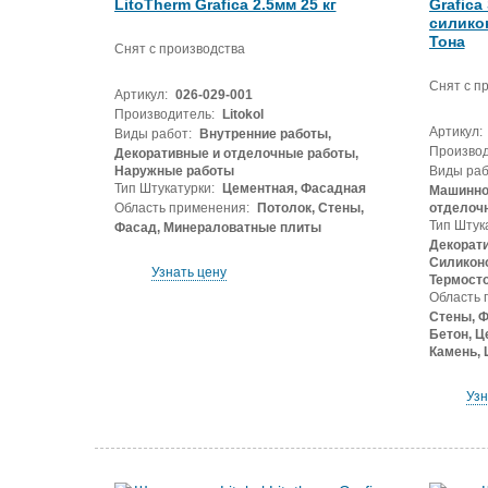
LitoTherm Grafica 2.5мм 25 кг
Grafica
силико
Тона
Снят с производства
Снят с п
Артикул:
026-029-001
Производитель:
Litokol
Артикул:
Виды работ:
Внутренние работы,
Производ
Декоративные и отделочные работы,
Наружные работы
Виды раб
Тип Штукатурки:
Цементная, Фасадная
Машинног
Область применения:
Потолок, Стены,
отделоч
Тип Штук
Фасад, Минераловатные плиты
Декорати
Силиконо
Узнать цену
Термост
Область 
Стены, Ф
Бетон, Ц
Камень, 
Узн