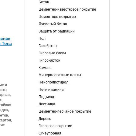
Бетон
Цементно-известковое покрытие
Цементное покрытие
Ячеистый бетон
Защита от радиации
ивная
Пол
 Тона
Газобетон
Гипсовые блоки
Гипсокартон
Камень
Минераловатные плиты
Пенополистирол
ые и
Печи и камины
боты
рная,
Подъезд
я,
Лестница
тойкая
адка,
Цементно-песчаное покрытие
етон,
Дерево
артон,
тие
Гипсовое покрытие
Огнеупорная