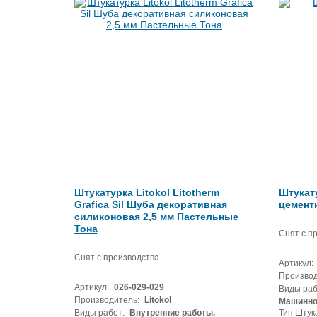
Штукатурка Litokol Litotherm
Штукату
Grafica Sil Шуба декоративная
цементн
силиконовая 2,5 мм Пастельные
Тона
Снят с п
Снят с производства
Артикул:
Производ
Артикул:
026-029-029
Виды раб
Производитель:
Litokol
Машинно
Виды работ:
Внутренние работы,
Тип Штук