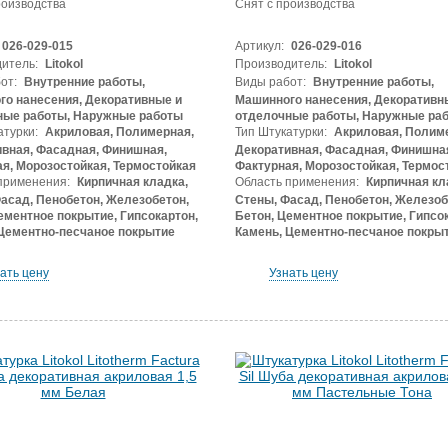
роизводства
Снят с производства
026-029-015
Артикул:
026-029-016
итель:
Litokol
Производитель:
Litokol
от:
Внутренние работы,
Виды работ:
Внутренние работы,
о нанесения, Декоративные и
Машинного нанесения, Декоративн
ные работы, Наружные работы
отделочные работы, Наружные ра
атурки:
Акриловая, Полимерная,
Тип Штукатурки:
Акриловая, Полиме
вная, Фасадная, Финишная,
Декоративная, Фасадная, Финишна
я, Морозостойкая, Термостойкая
Фактурная, Морозостойкая, Термос
применения:
Кирпичная кладка,
Область применения:
Кирпичная кл
асад, Пенобетон, Железобетон,
Стены, Фасад, Пенобетон, Железоб
ементное покрытие, Гипсокартон,
Бетон, Цементное покрытие, Гипсок
Цементно-песчаное покрытие
Камень, Цементно-песчаное покры
ать цену
Узнать цену