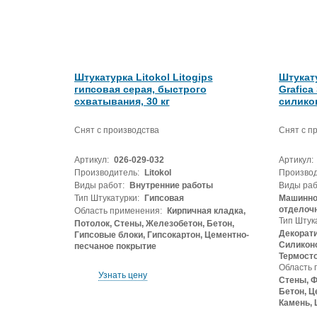
Штукатурка Litokol Litogips
Штукату
гипсовая серая, быстрого
Grafica
схватывания, 30 кг
силико
Снят с производства
Снят с п
Артикул:
026-029-032
Артикул:
Производитель:
Litokol
Производ
Виды работ:
Внутренние работы
Виды раб
Тип Штукатурки:
Гипсовая
Машинног
отделоч
Область применения:
Кирпичная кладка,
Тип Штук
Потолок, Стены, Железобетон, Бетон,
Декорати
Гипсовые блоки, Гипсокартон, Цементно-
Силиконо
песчаное покрытие
Термост
Область 
Узнать цену
Стены, Ф
Бетон, Ц
Камень, 