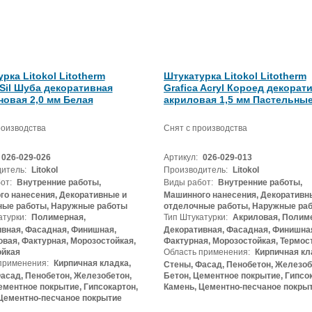
рка Litokol Litotherm
Штукатурка Litokol Litotherm
 Sil Шуба декоративная
Grafica Acryl Короед декорат
новая 2,0 мм Белая
акриловая 1,5 мм Пастельные
роизводства
Снят с производства
026-029-026
Артикул:
026-029-013
итель:
Litokol
Производитель:
Litokol
от:
Внутренние работы,
Виды работ:
Внутренние работы,
о нанесения, Декоративные и
Машинного нанесения, Декоративн
ные работы, Наружные работы
отделочные работы, Наружные ра
атурки:
Полимерная,
Тип Штукатурки:
Акриловая, Полиме
вная, Фасадная, Финишная,
Декоративная, Фасадная, Финишна
вая, Фактурная, Морозостойкая,
Фактурная, Морозостойкая, Термос
ойкая
Область применения:
Кирпичная кл
применения:
Кирпичная кладка,
Стены, Фасад, Пенобетон, Железоб
асад, Пенобетон, Железобетон,
Бетон, Цементное покрытие, Гипсок
ементное покрытие, Гипсокартон,
Камень, Цементно-песчаное покры
Цементно-песчаное покрытие