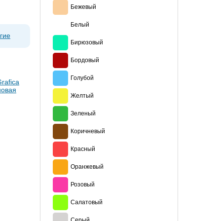
Бежевый
Белый
гие
Бирюзовый
Бордовый
Голубой
Желтый
Зеленый
Коричневый
Красный
Оранжевый
Розовый
Салатовый
Серый