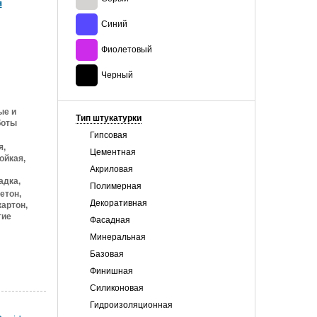
я
Синий
Фиолетовый
Черный
ые и
Тип штукатурки
боты
Гипсовая
я,
Цементная
ойкая,
Акриловая
адка,
Полимерная
етон,
Декоративная
артон,
тие
Фасадная
Минеральная
Базовая
Финишная
Силиконовая
Гидроизоляционная